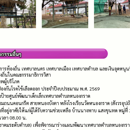
การท้องถิ่น เทศบาลนคร เทศบาลเมือง เทศบาลตำบล และเงินอุดหนุนที่จ
งถิ่นในคณะกรรมาธิการวิสา
พผู้บริโภค
 ป้องกันโรคไข้เลือดออก ประจำปีงบประมาณ พ.ศ. 2569
้างป้ายศูนย์พัฒนาเด็กเล็กเทศบาลตำบลหนองกราด
มถนนคอนกรีต สายหนองบังตา หลังโรงเรียนวัดหนองกราด (สังวรอุปถัมภ์
ที่อยู่อาศัยให้แก่ผู้ได้รับความช่วยเหลือ บ้านนางพาบ แสงขุนทด หมู่ที่ 
 เวลา 08.00 น.
าคมระดับตำบล) เพื่อพิจารณาร่างแผนพัฒนาเทศบาลตำบลหนองกราด (พ.