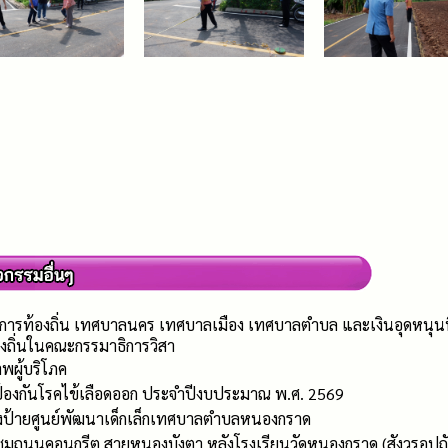
การท้องถิ่น เทศบาลนคร เทศบาลเมือง เทศบาลตำบล และเงินอุดหนุนที่จ
งถิ่นในคณะกรรมาธิการวิสา
พผู้บริโภค
 ป้องกันโรคไข้เลือดออก ประจำปีงบประมาณ พ.ศ. 2569
้างป้ายศูนย์พัฒนาเด็กเล็กเทศบาลตำบลหนองกราด
มถนนคอนกรีต สายหนองบังตา หลังโรงเรียนวัดหนองกราด (สังวรอุปถัมภ์