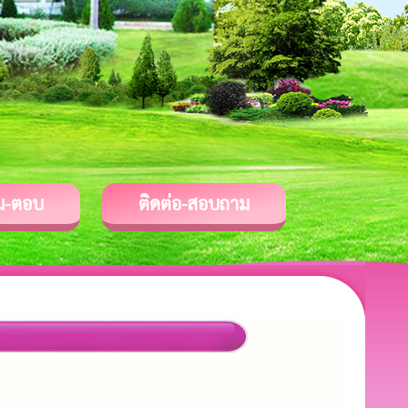
ม-ตอบ
ติดต่อ-สอบถาม