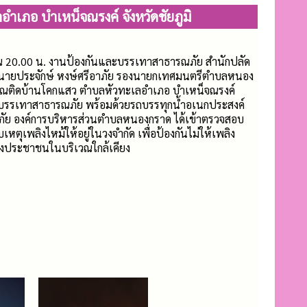
อำเภอ บำเหน็จณรงค์ จังหวัดชัยภูมิ
าณ 20.00 น. งานป้องกันและบรรเทาสาธารณภัย สำนักปลัด
นายประจักษ์ หงษ์ศรีอาภัย รองนายกเทศมนตรีตำบลหนอง
บริเวณติดบ้านโคกแสว ตำบลหัวทะเลอำเภอ บำเหน็จณรงค์
นและบรรเทาสาธารณภัย พร้อมด้วยรถบรรทุกน้ำอเนกประสงค์
ัย องค์การบริหารส่วนตำบลหนองกราด ได้เข้าตรวจสอบ
หตุเพลิงไหม้ให้อยู่ในวงจำกัด เพื่อป้องกันไม่ให้เพลิง
งประชาชนในบริเวณใกล้เคียง