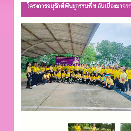
โครงการอนุรักษ์พันธุกรรมพืช อันเนื่องม